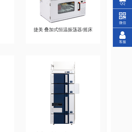
QQ
微信
捷美 叠加式恒温振荡器/摇床
客服