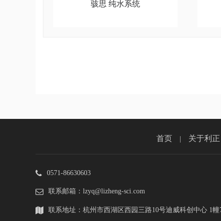
骇思 纯水系统
首页
关于利正
|
0571-86630603
联系邮箱：lzyq@lizheng-sci.com
联系地址：杭州市西湖区西园三路10号迪威科创中心 1幢7